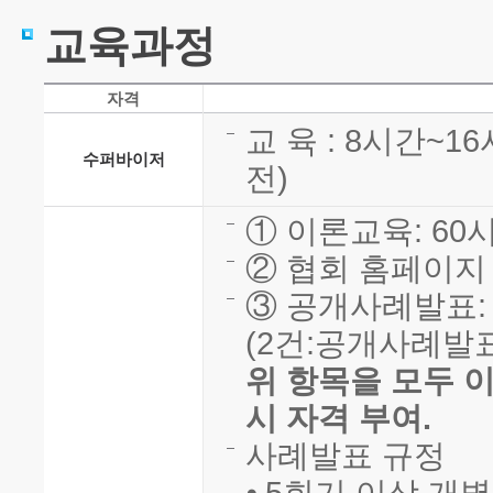
교육과정
자격
교 육 : 8시간~
수퍼바이저
전)
① 이론교육: 60시
② 협회 홈페이지 
③ 공개사례발표: 
(2건:공개사례발표
위 항목을 모두 
시 자격 부여.
사례발표 규정