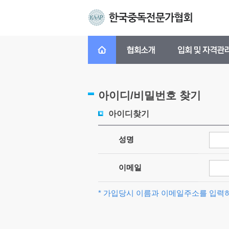
아이디/비밀번호 찾기
아이디찾기
성명
이메일
* 가입당시 이름과 이메일주소를 입력