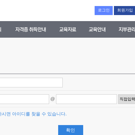
로그인
회원가입
@
하시면 아이디를 찾을 수 있습니다.